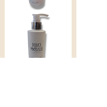
Liniment
Lotion
Hydratante
Contact
LaCoucheEcolo
Rue de l'Aube