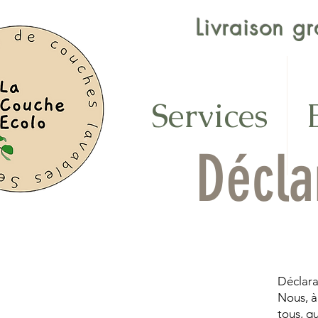
Livraison g
Services
Décla
Déclara
Nous, à
tous, q