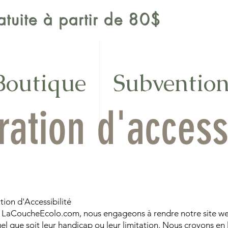
ratuite à partir de 80$
Boutique
Subventio
ration d'accessi
tion d'Accessibilité
 LaCoucheEcolo.com, nous engageons à rendre notre site we
uel que soit leur handicap ou leur limitation. Nous croyons en