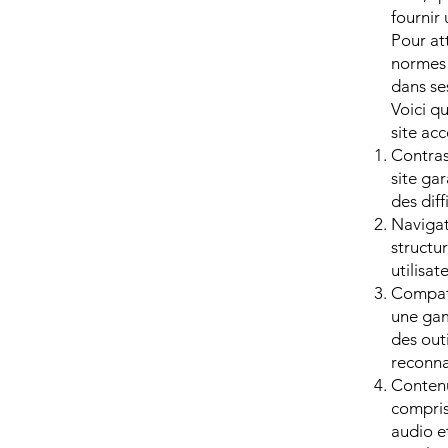
fournir 
Pour at
normes 
dans se
Voici q
site acc
Contrast
site gar
des diff
Navigat
structur
utilisat
Compati
une gam
des outi
reconna
Contenu
compris
audio e