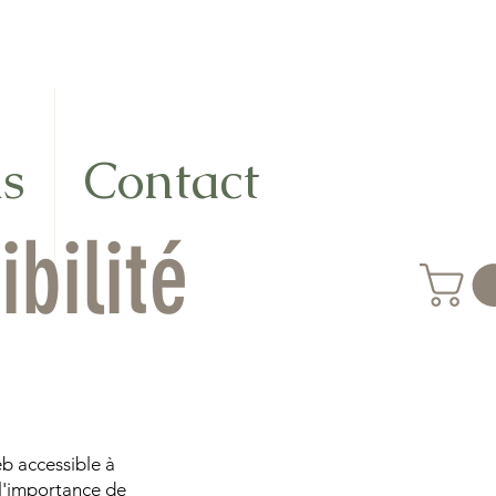
ns
Contact
bilité
b accessible à
 l'importance de