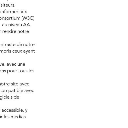
siteurs.
conformer aux
Consortium (W3C)
1 au niveau AA.
r rendre notre
contraste de notre
compris ceux ayant
ive, avec une
ions pour tous les
otre site avec
 compatible avec
ogiciels de
accessible, y
ur les médias