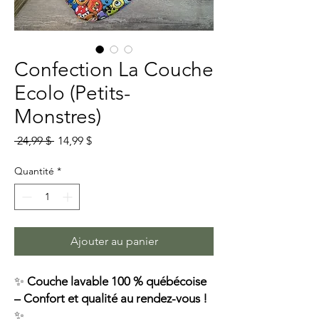
Confection La Couche
Ecolo (Petits-
Monstres)
Prix
Prix
 24,99 $ 
14,99 $
original
promotionnel
Quantité
*
Ajouter au panier
✨
Couche lavable 100 % québécoise
– Confort et qualité au rendez-vous !
✨