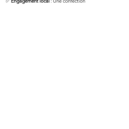
✅
Engagement local
: Une confection
artisanale réalisée avec passion,
soutenant l'économie et le savoir-
faire d’ici.
Faites le choix d’une couche qui allie
style, confort et responsabilité
! 🌿👶
Contact
LaCoucheEcolo
Rue de l'Aube
Lévis, QC
Tel
581-849-3993
lacoucheecolo@gmail.com
© 2023 by Company Name. Proudly created