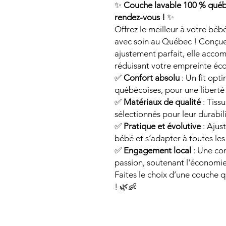
✨
Couche lavable 100 % québé
rendez-vous !
✨
Offrez le meilleur à votre bé
avec soin au Québec ! Conçue
ajustement parfait, elle accom
réduisant votre empreinte éc
✅
Confort absolu
: Un fit opt
québécoises, pour une liber
✅
Matériaux de qualité
: Tiss
sélectionnés pour leur durabilit
✅
Pratique et évolutive
: Ajus
bébé et s’adapter à toutes le
✅
Engagement local
: Une con
passion, soutenant l'économie e
Faites le choix d’une couche q
! 🌿👶