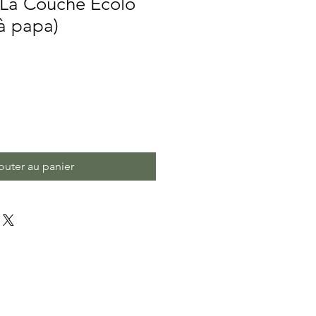
 La Couche Ecolo
à papa)
motionnel
outer au panier